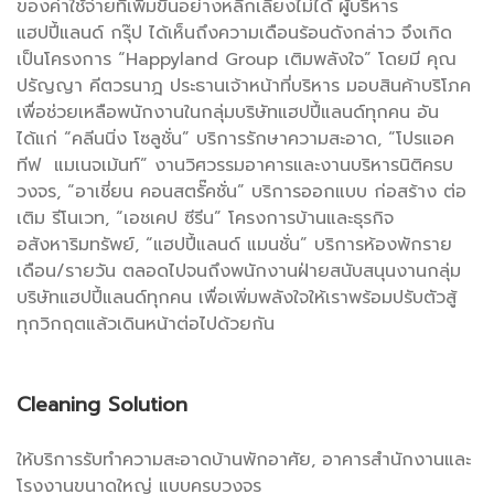
ของค่าใช้จ่ายที่เพิ่มขึ้นอย่างหลีกเลี่ยงไม่ได้ ผู้บริหาร
แฮปปี้แลนด์ กรุ๊ป ได้เห็นถึงความเดือนร้อนดังกล่าว จึงเกิด
เป็นโครงการ “Happyland Group เติมพลังใจ” โดยมี คุณ
ปรัญญา คีตวรนาฎ ประธานเจ้าหน้าที่บริหาร มอบสินค้าบริโภค
เพื่อช่วยเหลือพนักงานในกลุ่มบริษัทแฮปปี้แลนด์ทุกคน อัน
ได้แก่ “คลีนนิ่ง โซลูชั่น” บริการรักษาความสะอาด, “โปรแอค
ทีฟ แมเนจเม้นท์” งานวิศวรรมอาคารและงานบริหารนิติครบ
วงจร, “อาเชี่ยน คอนสตรั๊คชั่น” บริการออกแบบ ก่อสร้าง ต่อ
เติม รีโนเวท, “เอชเคป ซีรีน” โครงการบ้านและธุรกิจ
อสังหาริมทรัพย์, “แฮปปี้แลนด์ แมนชั่น” บริการห้องพักราย
เดือน/รายวัน ตลอดไปจนถึงพนักงานฝ่ายสนับสนุนงานกลุ่ม
บริษัทแฮปปี้แลนด์ทุกคน เพื่อเพิ่มพลังใจให้เราพร้อมปรับตัวสู้
ทุกวิกฤตแล้วเดินหน้าต่อไปด้วยกัน
Cleaning Solution
ให้บริการรับทำความสะอาดบ้านพักอาศัย, อาคารสำนักงานและ
โรงงานขนาดใหญ่ แบบครบวงจร